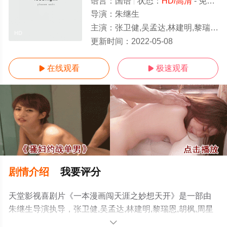
语言：
国语
状态：
HD/高清
- 免费在线观看
导演：
朱继生
主演：
张卫健,吴孟达,林建明,黎瑞恩,胡枫,周星驰
HD
更新时间：
2022-05-08
在线观看
极速观看


剧情介绍
我要评分
天堂影视喜剧片《一本漫画闯天涯之妙想天开》是一部由
朱继生导演执导，张卫健,吴孟达,林建明,黎瑞恩,胡枫,周星
驰等演员精彩演绎的中国香港电影，手机免费观看高清无
