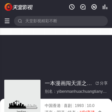






一本漫画闯天涯之妙想天开
分享

别名：yibenmanhuachuangtianyazhimiaoxiangtiankai
中国香港
喜剧
1993
10.0