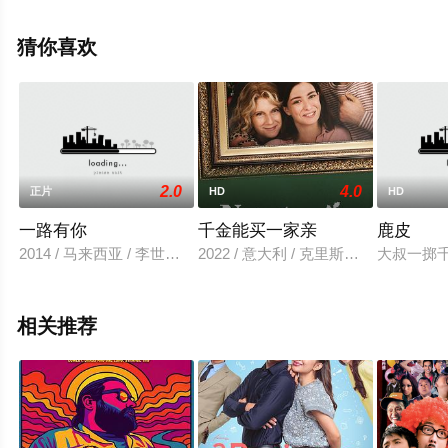
删减完整版电影大全就上电影天堂网，更多相关信息可移
步至豆瓣电影、电视猫或剧情网等平台了解。
猜你喜欢
2.0
4.0
正片
HD
HD
一路有你
千金能买一家亲
鹿皮
2014 / 马来西亚 / 李世平,本·法伊弗,尤凤音
2022 / 意大利 / 克里斯蒂安·德西卡
大叔一掷
相关推荐