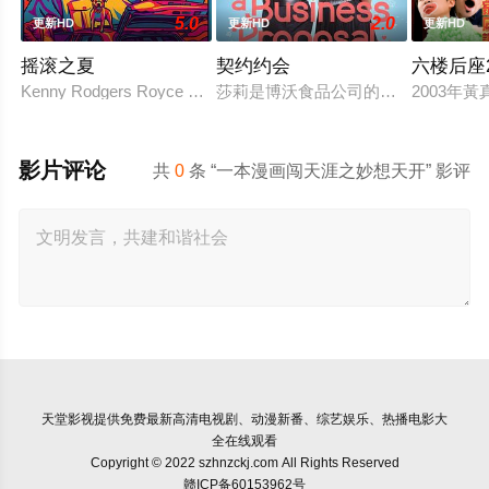
5.0
2.0
更新HD
更新HD
更新HD
摇滚之夏
契约约会
六楼后座
Kenny Rodgers Royce honors his late mother's legacy
莎莉是博沃食品公司的食品分析师，
2003年
影片评论
共
0
条 “一本漫画闯天涯之妙想天开” 影评
天堂影视
提供免费最新高清电视剧、动漫新番、综艺娱乐、热播电影大
全在线观看
Copyright © 2022 szhnzckj.com All Rights Reserved
赣ICP备60153962号