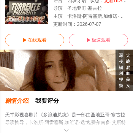
语言：
西班牙语
状态：
更新HD/高清
导演：
圣地亚哥·塞古拉
主演：
卡洛斯·阿雷塞斯,加维诺·迭戈,费尔南多·艾斯特索
更新HD
更新时间：
2026-07-07
在线观看
极速观看


剧情介绍
我要评分
天堂影视喜剧片《多浪迪总统》是一部由圣地亚哥·塞古拉
导演执导，卡洛斯·阿雷塞斯,加维诺·迭戈,费尔南多·艾斯特
索等演员精彩演绎的西班牙电影，手机免费观看高清无删
