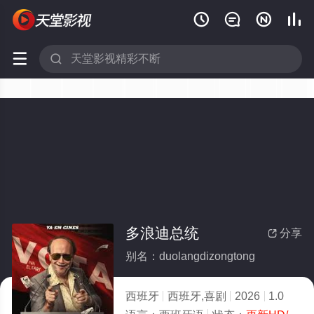






多浪迪总统
分享

别名：duolangdizongtong
西班牙
西班牙,喜剧
2026
1.0