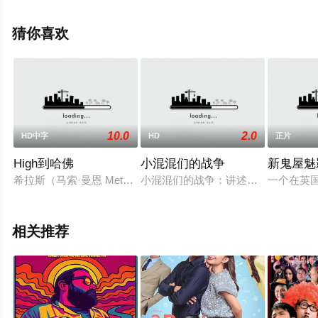
减完整版电影大全就上电影天堂网，更多相关信息可移步
至豆瓣电影、电视猫或剧情网等平台了解。
猜你喜欢
10.0
2.0
HD中字
HD
正片
High到哈佛
小混混们的战争
新鬼屋魅
希拉斯（马索·曼恩 Method Man 饰）擅长用草药来医治各类疑难
小混混们的战争：讲述了乡下村子里无
一个在英
相关推荐