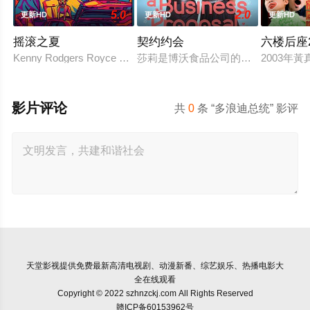
5.0
2.0
更新HD
更新HD
更新HD
摇滚之夏
契约约会
六楼后座
Kenny Rodgers Royce honors his late mother's legacy
莎莉是博沃食品公司的食品分析师，
2003年
影片评论
共
0
条 “多浪迪总统” 影评
天堂影视
提供免费最新高清电视剧、动漫新番、综艺娱乐、热播电影大
全在线观看
Copyright © 2022 szhnzckj.com All Rights Reserved
赣ICP备60153962号