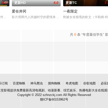
9.0
更新HD
4.0
更新TC
7.
爱在井冈
一夜限定
观的必要性，鞭挞了追金，虚荣等错误的观念，让人在捧腹之
”零件遗落盲女薛薇薇家中，为了找回丢失的东西，宏光无意中伪装成车王与薇薇
影片用两代人跨越时空的爱情来演绎吉安老区人民的创业故事、幸福
刚被女友狠甩的欧文（卡勒姆·特
共
0
条 “年度最佳学生” 
S订阅
百度蜘蛛
神马爬虫
搜狗蜘蛛
奇虎地图
谷歌地图
必应
天堂影视
提供免费最新高清电视剧、动漫新番、综艺娱乐、热播电影大全在线观
Copyright © 2022 szhnzckj.com All Rights Reserved
赣ICP备60153962号