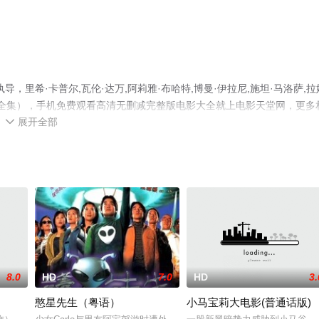
里希·卡普尔,瓦伦·达万,阿莉雅·布哈特,博曼·伊拉尼,施坦·马洛萨,拉
1全集），手机免费观看高清无删减完整版电影大全就上电影天堂网，更多
展开全部

8.0
HD
7.0
HD
3.
憨星先生（粤语）
小马宝莉大电影(普通话版)