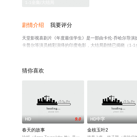
1-1全集/大结局
剧情介绍
我要评分
天堂影视喜剧片《年度最佳学生》是一部由卡伦·乔哈尔导演执导，
卡普尔等演员精彩演绎的印度电影，大结局剧情已揭晓（1-
关信息可移步至豆瓣电影、电视猫或剧情网等平台了解。
猜你喜欢
HD
9.0
HD中字
春天的故事
金枝玉叶2