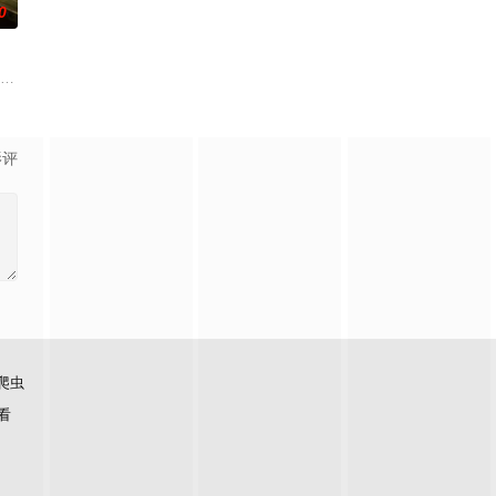
0
进行交往，一场
故事、追梦故事。脱贫不松劲，致富再出发。虽然父亲曾
纳 饰）和满怀浪漫情怀和希望的艾莉（莫妮卡·巴巴罗 饰）或许是这座城市里
影评
爬虫
看