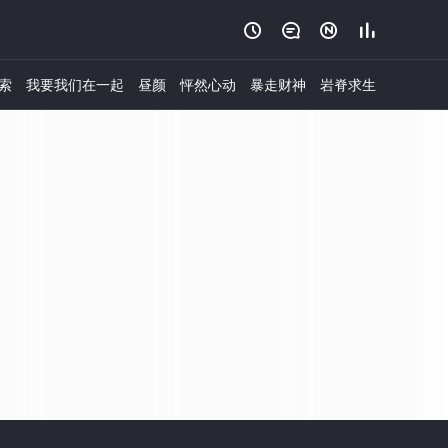




索
我要我们在一起
昼颜
怦然心动
暴走财神
岩脊求生