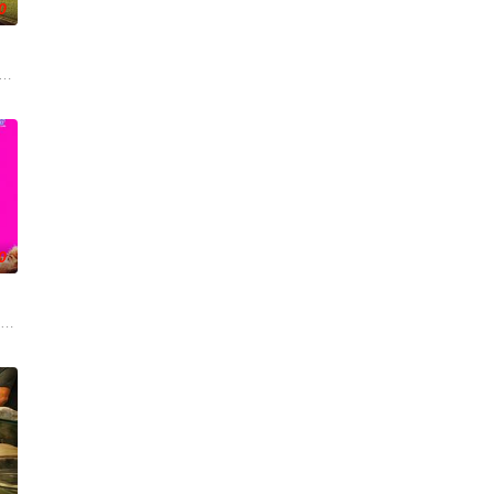
0
来，雅斯敏的约会
面觀，其中「Truth orDare」
onsecutive events follow
0
今，三人为了一场仅有一次的演出再度合体，前提是他们
ooper Hoffman 饰）在著名艺术家艾丽卡·特蕾西（奥利维亚·王尔德