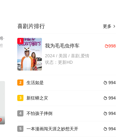
喜剧片排行
更多

姆·
1
相
我为毛毛虫停车
998

2024 / 美国 / 喜剧,爱情
状态：更新HD
生活如是
994
2

新狂蟒之灾
994
3

不怕孩子摔倒
994
4

0
一本漫画闯天涯之妙想天开
994
5
