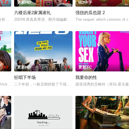
2.0
更新HD
9.0
HD中字
7.
六楼后座2家属谢礼
强扭的瓜也甜 2
分析师，如今陷入财务困境，她答应为挚友雅斯敏牵线搭桥，为她安排相亲。原
2003年黃真真導演、鄭丹瑞編劇的喜劇《六樓后座》拍出香港新一代的愛情面
The sequel, which consists of c
5.0
更新HD
3.0
更新TC
3.
狂唱下半场
我要你的性
”，步步为营接近倔强女医生李梦（李萌萌 饰）。他算
 Vicky (Julia Novohradsky) u
二十年前，一桩丑闻拆散了千禧年初期当红的韩国流行三人团体。如
面容清秀的艾略特（库珀·霍夫曼 C