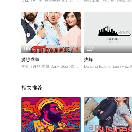
珍妮（Anne Teyssèdre 饰）是一名哲学老师，一日在宴会上，她与娜塔
接着上集，林子颖（袁咏仪饰
HD
8.0
正片
臆想成病
热舞
罗曼（丹尼·伯恩 Dany Boon 饰）是一位医疗咨询师，年过
Dancing teacher Leo (Fritz 
相关推荐