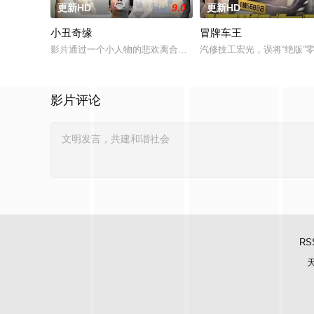
更新HD
9.0
更新HD
小丑奇缘
冒牌车王
影片通过一个小人物的悲欢离合，宣扬了树立正确的恋爱观生活
汽修技工宏光，误将“绝版
影片评论
RS