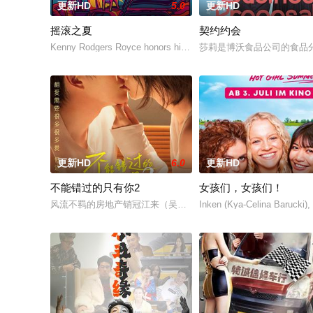
更新HD
5.0
更新HD
摇滚之夏
契约约会
Kenny Rodgers Royce honors his late mother's legacy
莎莉是博沃食品公司的食品
更新HD
6.0
更新HD
不能错过的只有你2
女孩们，女孩们！
风流不羁的房地产销冠江来（吴翊歌 饰），为利益化身“深情画家
Inken (Kya-Celina Barucki),