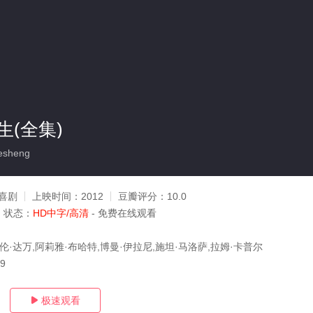
(全集)
esheng
喜剧
上映时间：
2012
豆瓣评分：
10.0
状态：
HD中字/高清
- 免费在线观看
伦·达万,阿莉雅·布哈特,博曼·伊拉尼,施坦·马洛萨,拉姆·卡普尔
19
极速观看
