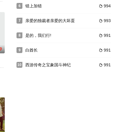
琐碎的生活产
o回家后即诞下怪婴PKCarlo惊惶万
六位小伙伴紫悦、苹果嘉儿、云宝、碧琪、柔柔和珍奇离开小马国踏上难忘之
错上加错
994
6

亲爱的独裁者亲爱的大坏蛋
993
7

是的，我们行!
991
8

0
白酋长
991
9

西游传奇之宝象国斗神纪
991
10

给花圃浇水。顽皮的小男孩刚好路过，便开始了他的恶作
名好警察，正当他得到了好机会正想大展拳脚的时候，他被调至的小组意志十分