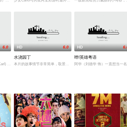
莎（Florence Dare
）搬入Sam（张国荣饰）公寓与其同居。可是不过10日，Sam就对这种平淡
少女Carlo与男友阿宝郊游时遭外星人掳去并在其身上作交配实验，Carl
一股新黑暗势力威胁到小马谷，
6.0
HD
6.0
HD
6.
水浇园丁
哗!英雄粤语
四十的他没有家庭亦没有爱人，甚至连和女性接触的
Karl) knows how to get the s
本片的故事情节非常简单，取景于一个花园。园丁在花园里手持水管
阿华（刘德华 饰）一直想当一