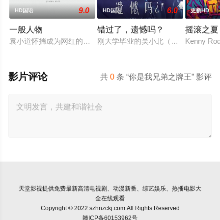
9.0
6.0
HD国语
HD国语
更新HD
一般人物
错过了，遗憾吗？
摇滚之夏
袁小道怀揣成为网红的梦想创作短视频，并与周小乙等人组建了“
刚大学毕业的吴小北（庄达菲 饰）被
Kenny Rodg
影片评论
共
0
条 “你是我兄弟之牌王” 影评
天堂影视
提供免费最新高清电视剧、动漫新番、综艺娱乐、热播电影大
全在线观看
Copyright © 2022 szhnzckj.com All Rights Reserved
赣ICP备60153962号