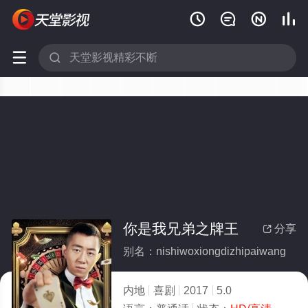






你是我兄弟之牌王
分享

别名：nishiwoxiongdizhipaiwang
内地
喜剧
2017
5.0