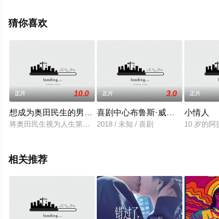
堂网，更多相关信息可移步至豆瓣电影、电视猫或剧情网
等平台了解。
猜你喜欢
10.0
3.0
正片
正片
正片
想成为奥田民生的男孩和让男人痴狂的女孩
喜剧中心布鲁斯·威利斯吐槽大会
小情人
将奥田民生视为人生第一大偶像的小高（妻夫木聪 饰）进入了一
2018 / 未知 / 喜剧
10 岁的阿捷
相关推荐