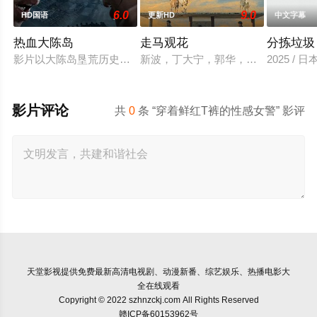
6.0
9.0
HD国语
更新HD
中文字幕
热血大陈岛
走马观花
分拣垃圾
影片以大陈岛垦荒历史为创作底色，在尊重历史真实性的前提下
新波，丁大宁，郭华，程一木他们毕
2025 / 
影片评论
共
0
条 “穿着鲜红T裤的性感女警” 影评
天堂影视
提供免费最新高清电视剧、动漫新番、综艺娱乐、热播电影大
全在线观看
Copyright © 2022 szhnzckj.com All Rights Reserved
赣ICP备60153962号