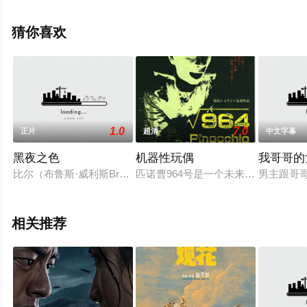
信息可移步至豆瓣电影、电视猫或剧情网等平台了解。
猜你喜欢
1.0
7.0
正片
超清
中文字幕
黑夜之色
机器性玩偶
我哥哥的
比尔（布鲁斯·威利斯BruceWillis饰）是一名心理医生，这
匹诺曹964号是一个未来工业生产线
男主跟哥
相关推荐