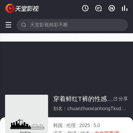






穿着鲜红T裤的性感女警
分享

别名：chuanzhuoxianhongTkudexinggannvjing
韩国
伦理
2025
5.0