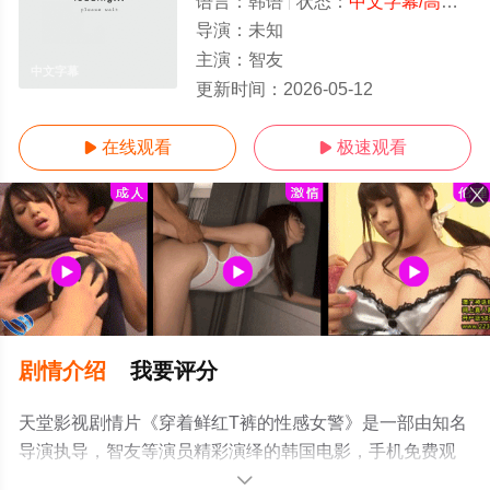
语言：
韩语
状态：
中文字幕/高清
- 
导演：
未知
主演：
智友
中文字幕
更新时间：
2026-05-12
在线观看
极速观看


剧情介绍
我要评分
天堂影视剧情片《穿着鲜红T裤的性感女警》是一部由知名
导演执导，智友等演员精彩演绎的韩国电影，手机免费观
看高清无删减完整版电影大全就上电影天堂网，更多相关
