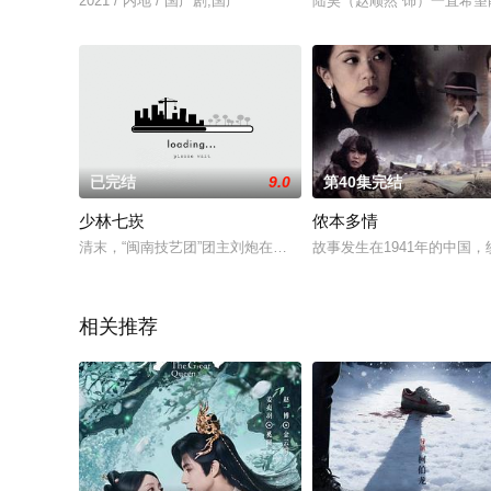
2021 / 内地 / 国产剧,国产
陆昊（赵顺然 饰）一直希
已完结
9.0
第40集完结
少林七崁
侬本多情
清末，“闽南技艺团”团主刘炮在率团为慈禧太后的宝贝公主白雪
故事发生在1941年的中国
相关推荐