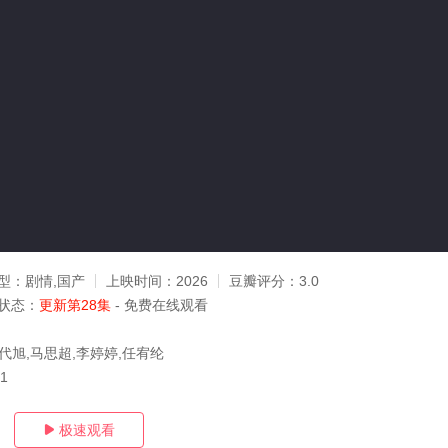
型：
剧情,国产
上映时间：
2026
豆瓣评分：
3.0
状态：
更新第28集
- 免费在线观看
代旭,马思超,李婷婷,任宥纶
21
极速观看
