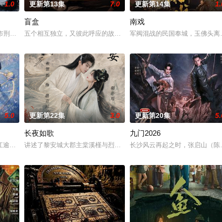
1.0
更新第13集
7.0
更新第14集
1.
盲盒
南戏
女奚圆（姜贞羽 饰）因意外踏入玄机界，继而卷入虎云国
市刑侦支队在无普及监控、无DNA鉴定技术的支持下，通过摸排、勘查等传统
五个相互独立，又彼此呼应的故事——用一场精心策划的“夏令营”完成
军阀混战的民国奉城，玉佛头离
5.0
更新第22集
3.0
更新第20集
5.
长夜如歌
九门2026
江逾白长大以后，林知夏忽然对他说：“江逾白，我喜欢你，哲学和生物学意义上
讲述了黎安城大郡主棠溪槿与烈云峥之间曲折动人的情感，以及他们
长沙风云再起之时，张启山（陈