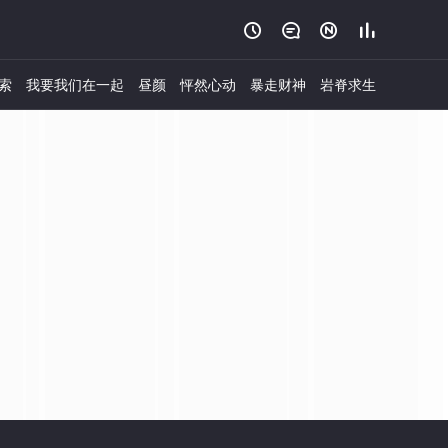




索
我要我们在一起
昼颜
怦然心动
暴走财神
岩脊求生