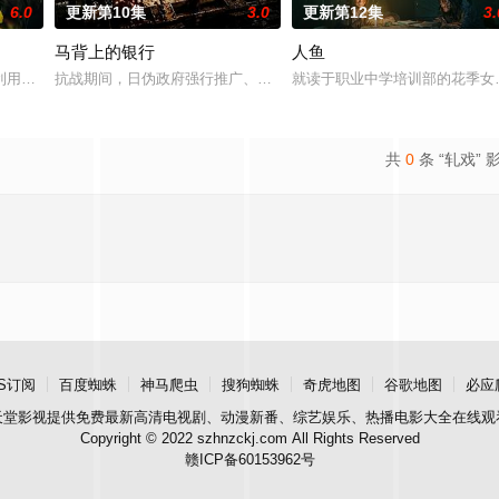
6.0
更新第10集
3.0
更新第12集
3.
马背上的银行
人鱼
进士科三元及第入翰林院的奇女子。十年前的她被他从死人堆
利用顾炎女儿奴的属性，请求老炮儿顾炎带自己用程序员身份卧底电诈集团以求
抗战期间，日伪政府强行推广、使用由“中国准备银行”发行的伪钞货
就读于职业中学培训部的花季女
共
0
条 “轧戏” 
S订阅
百度蜘蛛
神马爬虫
搜狗蜘蛛
奇虎地图
谷歌地图
必应
天堂影视
提供免费最新高清电视剧、动漫新番、综艺娱乐、热播电影大全在线观
Copyright © 2022 szhnzckj.com All Rights Reserved
赣ICP备60153962号