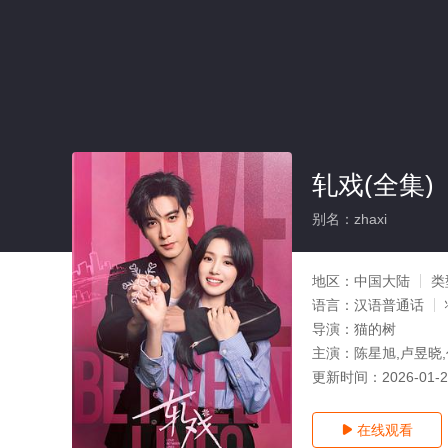
轧戏(全集)
别名：zhaxi
地区：
中国大陆
类
语言：
汉语普通话
导演：
猫的树
主演：
陈星旭,卢昱晓,
更新时间：
2026-01-
在线观看
