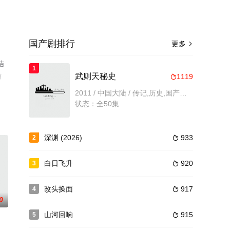
国产剧排行
更多

结
1
猫
武则天秘史
1119

2011 / 中国大陆 / 传记,历史,国产剧,国产
状态：全50集
深渊 (2026)
933
2

白日飞升
920
3

改头换面
917
4

0
山河回响
915
5
