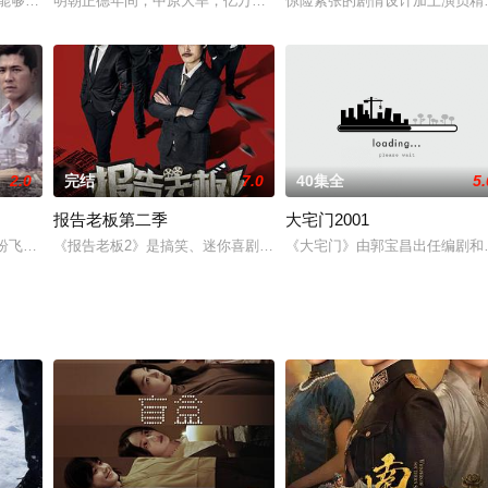
望能够成为一名出色的刑警，于是刚刚大学毕业的他自愿申请进入重案组工作。
明朝正德年间，中原大旱，亿万百姓流离失所，阉党专权，趁机想血
惊险紧张的剧情设计加上演员精
2.0
完结
7.0
40集全
5.
报告老板第二季
大宅门2001
格格的大婚典礼做庆贺演出时，被欲报父仇的洪坤利用，卷
，纷飞的战火让百姓们的生活陷入了穷苦和困顿之中。桂庭（高鑫 饰）无法忍受
《报告老板2》是搞笑、迷你喜剧《报告老板》的续篇，将继续由原
《大宅门》由郭宝昌出任编剧和