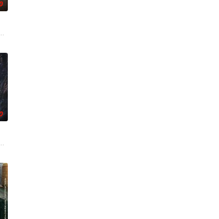
0
刑侦手段，接连
复仇的受害者；临终前与遗憾和解的“无用之人”；
奇失窃，戏班主横尸戏台，将冷血少帅许又安与昆曲名伶荣筱楠推向不死不休
0
的喜欢。”那个
在复杂局势中坚守初心、勇敢面对困难的爱情故事。通过
伟霆 饰）与吴老狗（曾舜晞 饰）强强联手，携手霍仙姑（陈瑶 饰）与九门诸