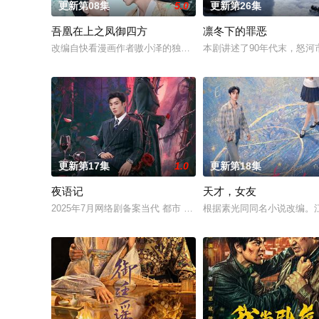
更新第08集
5.0
更新第26集
吾凰在上之凤御四方
凛冬下的罪恶
改编自快看漫画作者嗷小泽的独家连载漫画《吾凰在上》。现代少
本剧讲述了90年代末，怒河
更新第17集
1.0
更新第18集
夜语记
天才，女友
2025年7月网络剧备案当代 都市 海南越酷文化传媒有限公司
根据素光同同名小说改编。