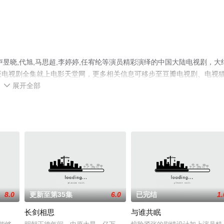
昱晓,代旭,马思超,李婷婷,任宥纶等演员精彩演绎的中国大陆电视剧，大
整版电视剧全集就上电影天堂网，更多相关信息可移步至豆瓣电视剧、电视
展开全部

8.0
更新至第35集
6.0
已完结
1.
长剑相思
与谁共眠