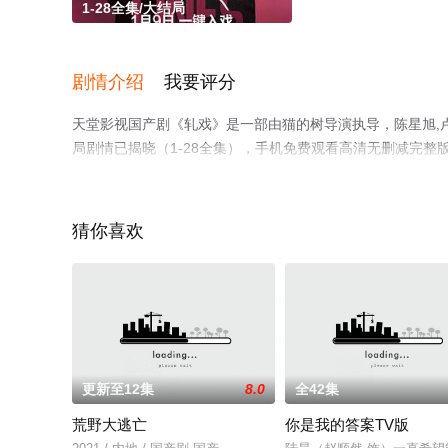
1-28全集/大结局
剧情介绍
我要评分
天堂影视国产剧《轧戏》是一部由猫的树导演执导，陈星旭,卢
局剧情已揭晓（1-28全集），手机免费观看高清无删减完
或剧情网等平台了解。
猜你喜欢
更新至12集
8.0
全42集
荒野大逃亡
你是我的答案TV版