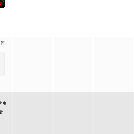
0
查出未婚妻离奇死
币。根据党中央指示，高景波、徐邵梁、孙希光和黄鹰
生苏琳（黄杨钿甜 饰），虽自小被父母忽视，在艰苦环境中长大，但她始终刻
影评
爬虫
看