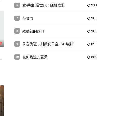
在重案组，陆昊遇
洗江湖巩固自己的统治；江湖中的恶人也大肆搜刮百姓，
彩的表演，《与谁共眠》一定能让你“享受22集的战栗时间”。诡异的故事，迷
爱·共生·逆世代：随机联盟
911
6

与君同
905
7

致最初的我们
903
8

0
录音为证，别惹真千金（AI短剧）
895
9

被你吻过的夏天
880
10

拮据的生活，
班人马联手打造，由刘循子墨担任执导，白客、小爱、张
导演，2001年荣获中央电视台收视冠军。剧中讲述了医药世家白府经历清末、