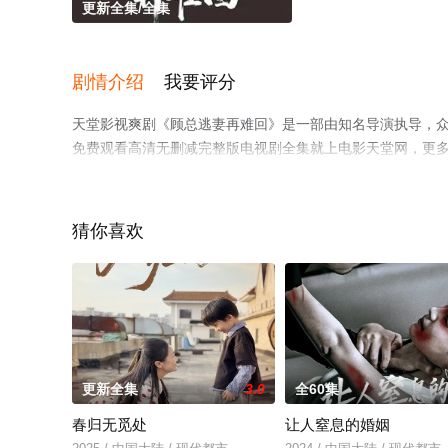
更新全集/全集
剧情介绍
我要评分
天堂影视爽剧《顾总逃妻再难回》是一部由知名导演执导，
免费观看高清无删减完整版电视剧全集就上电影天堂网，更
猜你喜欢
更新全集
3.0
全60集
春归无觅处
让人窒息的婚姻