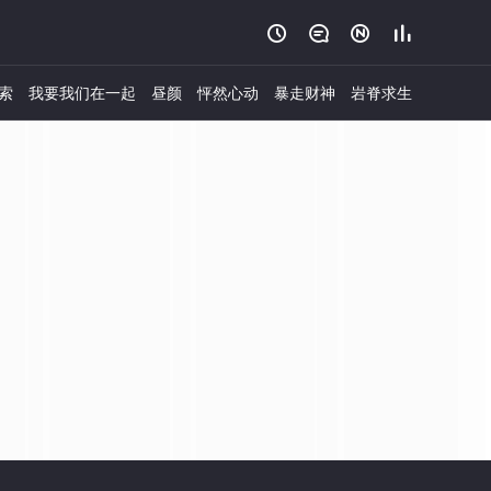




索
我要我们在一起
昼颜
怦然心动
暴走财神
岩脊求生