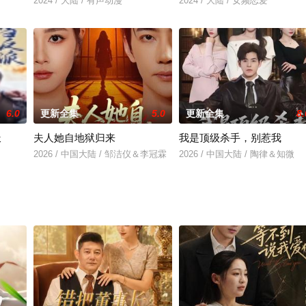
2024 / 大陆 / 有声动漫
2024 / 大陆 / 女频恋爱
6.0
更新全集
5.0
更新全集
8.
派
夫人她自地狱归来
我是顶级杀手，别惹我
在替嫁路上被继母安排的车祸九死一生，却沒想到那便宜老公
2026 / 中国大陆 / 邹洁仪＆李冠霖
2026 / 中国大陆 / 陶律＆知微