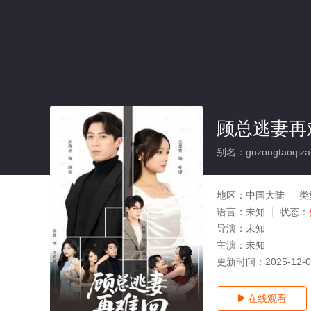
顾总逃妻再
别名：guzongtaoqizai
地区：
中国大陆
类
语言：
未知
状态：
导演：
未知
主演：
未知
更新时间：
2025-12-
在线观看
