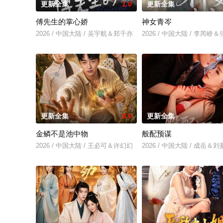
更新全集
1.0
更新全集
傅先生的掌心娇
神女青岑
2026 / 中国大陆 / 吴宇航＆郑千亦
2026 / 中国大陆 / 李芮峤
更新全集
5.0
更新全集
金鳞不是池中物
般配预谋
2026 / 中国大陆 / 王必可＆许幻幻
2026 / 中国大陆 / 成岳＆