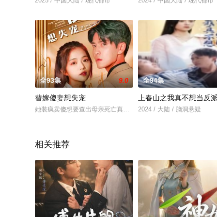
2025 / 中国大陆 / 现代都市
2024 / 中国大陆 / 现代都市
全93集
9.0
全94集
替嫁傻妻想失宠
上春山之我真不想当反
她装疯卖傻想要查出母亲死亡真相，却被继母替嫁給隱苑主人，
2024 / 大陆 / 脑洞悬疑
相关推荐