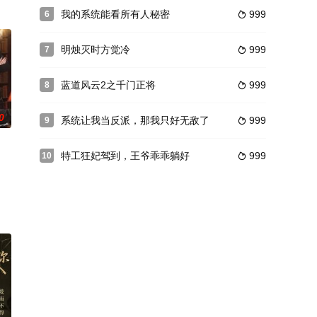
我的系统能看所有人秘密
999
6

明烛灭时方觉冷
999
7

蓝道风云2之千门正将
999
8

0
系统让我当反派，那我只好无敌了
999
9

特工狂妃驾到，王爷乖乖躺好
999
10
