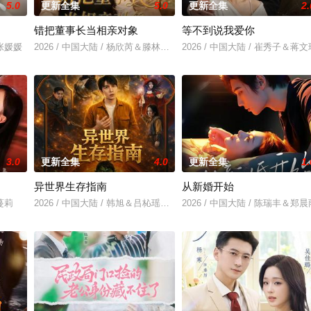
5.0
更新全集
5.0
更新全集
2.
错把董事长当相亲对象
等不到说我爱你
＆张媛媛
2026 / 中国大陆 / 杨欣芮＆滕林＆马治邦
2026 / 中国大陆 / 崔秀子＆蒋文
3.0
更新全集
4.0
更新全集
1.
异世界生存指南
从新婚开始
刘蔓莉
2026 / 中国大陆 / 韩旭＆吕杺瑶＆魏尊＆夏清＆金林
2026 / 中国大陆 / 陈瑞丰＆郑晨