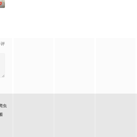
0
影评
爬虫
看