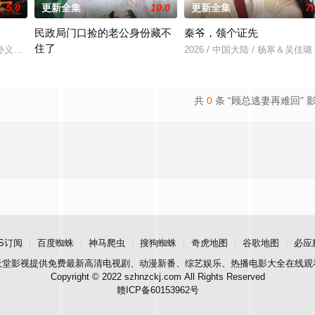
5.0
更新全集
10.0
更新全集
7.
民政局门口捡的老公身份藏不
秦爷，领个证先
住了
羽＆孙义宸＆郭亚宁
2026 / 中国大陆 / 杨寒＆吴佳璐
2026 / 中国大陆 / 王钧浩＆吴易霏
共
0
条 “顾总逃妻再难回” 
S订阅
百度蜘蛛
神马爬虫
搜狗蜘蛛
奇虎地图
谷歌地图
必应
天堂影视
提供免费最新高清电视剧、动漫新番、综艺娱乐、热播电影大全在线观
Copyright © 2022 szhnzckj.com All Rights Reserved
赣ICP备60153962号