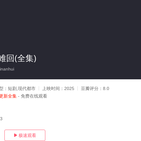
难回(全集)
nanhui
型：
短剧,现代都市
上映时间：
2025
豆瓣评分：
8.0
更新全集
- 免费在线观看
03
极速观看
