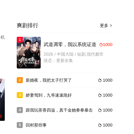
爽剧排行
更多

手机
1
武道凋零，我以系统证道
1000

2026 / 中国大陆 / 短剧,现代都市
状态：更新全集
新婚夜，我把太子打哭了
1000
2

娇妻驾到，九爷速速跪好
1000
3

跟我玩茶香四溢，真千金她拳拳暴击
1000
4

0
回村那些事
1000
5
