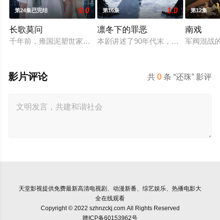
9.0
1.0
第24集已完结
第16集
第12集
长歌莫问
凛冬下的罪恶
南戏
千年前，雍国泥塑世家楚门因进贡的“十二生肖”离奇流血炸裂，
本剧讲述了90年代末，怒河市刑侦支
军阀混战
影片评论
共
0
条 “还珠” 影评
天堂影视
提供免费最新高清电视剧、动漫新番、综艺娱乐、热播电影大
全在线观看
Copyright © 2022 szhnzckj.com All Rights Reserved
赣ICP备60153962号