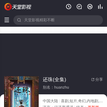






还珠(全集)
分享

别名：huanzhu
中国大陆
喜剧,短片,奇幻,内地剧,内地