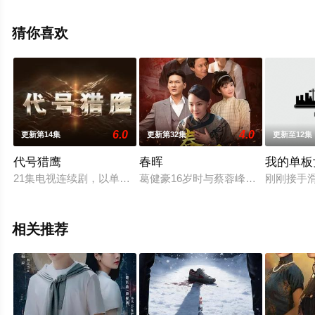
情已揭晓（1-30全集），手机免费观看高清无删减完整版
电视剧全集就上电影天堂网，更多相关信息可移步至豆瓣
猜你喜欢
电视剧、电视猫或剧情网等平台了解。
6.0
4.0
更新第14集
更新第32集
更新至12集
代号猎鹰
春晖
我的单板
21集电视连续剧，以单元剧的形式讲述警察破案的过程。
葛健豪16岁时与蔡蓉峰结婚，婚后
刚刚接手
相关推荐