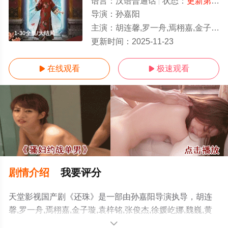
语言：
汉语普通话
状态：
更新第30集
导演：
孙嘉阳
主演：
胡连馨,罗一舟,焉栩嘉,金子璇,袁梓铭,张俊杰,徐媛屹娜,魏巍,黄思瑞,曹艳艳
1-30全集/大结局
更新时间：
2025-11-23
在线观看
极速观看


剧情介绍
我要评分
天堂影视国产剧《还珠》是一部由孙嘉阳导演执导，胡连
馨,罗一舟,焉栩嘉,金子璇,袁梓铭,张俊杰,徐媛屹娜,魏巍,黄
思瑞,曹艳艳等演员精彩演绎的中国大陆电视剧，大结局剧
