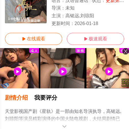
语言：
汉语普通话
状态：
更新第08集
导演：
未知
主演：
高铭远,刘琼阳
1-4全集/大结局
更新时间：
2026-01-18
在线观看
极速观看


剧情介绍
我要评分
天堂影视国产剧《星轨》是一部由知名导演执导，高铭远,
刘琼阳等演员精彩演绎的中国大陆电视剧，大结局剧情已
揭晓（1-4全集），手机免费观看高清无删减完整版电视剧
