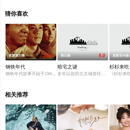
全集就上电影天堂网，更多相关信息可移步至豆瓣电视
剧、电视猫或剧情网等平台了解。
猜你喜欢
10.0
5.0
更新第37集
第22集
更新至40集
钢铁年代
暗宅之谜
杉杉来吃
钢铁年代故事开始于1948年春天。鞍钢解放后，尚铁龙（陈宝国
多年以前的北京城曾经流传着一个悠久
《杉杉来吃
相关推荐