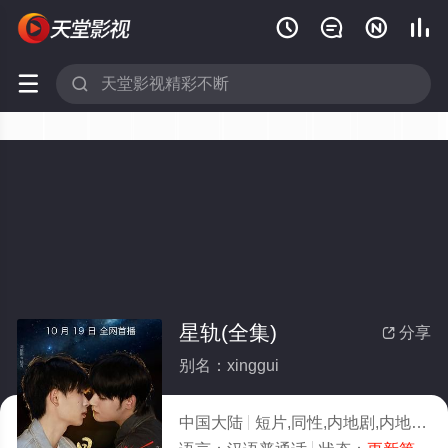






星轨(全集)
分享

别名：xinggui
中国大陆
短片,同性,内地剧,内地
20