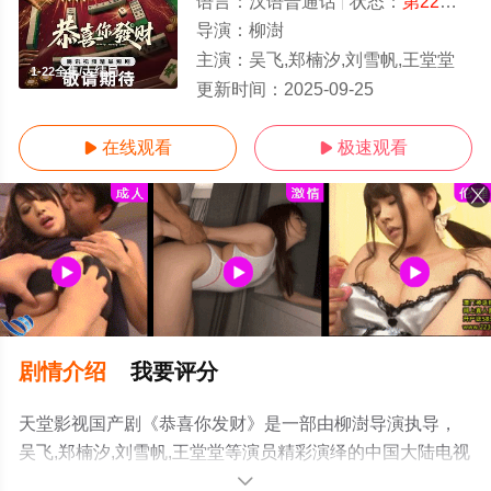
语言：
汉语普通话
状态：
第22集
- 
导演：
柳澍
主演：
吴飞,郑楠汐,刘雪帆,王堂堂
1-22全集/大结局
更新时间：
2025-09-25
在线观看
极速观看


剧情介绍
我要评分
天堂影视国产剧《恭喜你发财》是一部由柳澍导演执导，
吴飞,郑楠汐,刘雪帆,王堂堂等演员精彩演绎的中国大陆电视
剧，大结局剧情已揭晓（1-22全集），手机免费观看高清
