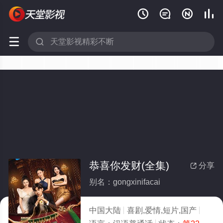






恭喜你发财(全集)
分享

别名：gongxinifacai
中国大陆
喜剧,爱情,短片,国产
2025