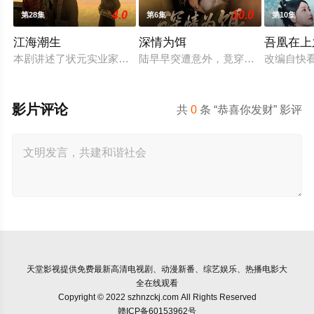
4.0
10.0
第28集
第6集
第10集
江海潮生
深情为饵
吾凰在上
本剧讲述了状元实业家张謇创办大生企业，实业报国的故事。甲
陆早早突遭意外，竟穿越成民国少夫
改编自快
影片评论
共
0
条 “恭喜你发财” 影评
天堂影视
提供免费最新高清电视剧、动漫新番、综艺娱乐、热播电影大
全在线观看
Copyright © 2022 szhnzckj.com All Rights Reserved
赣ICP备60153962号