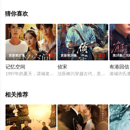
无删减完整版电视剧全集就上电影天堂网，更多相关信息
可移步至豆瓣电视剧、电视猫或剧情网等平台了解。
猜你喜欢
7.0
5.0
更新第27集
更新第24集
第28集已完
记忆空间
侦宋
有港回信
1997年的夏天，滦城老城区的仓库轰然坍塌，青年医生江浩（杨
法医柳川穿越古代，意外发现谋杀案
港城许氏
相关推荐