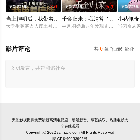
2.0
5.0
更新第18集
更新第14集
更新第07集
当上神明后，我带着信徒干翻了废土
千金归来：我清算了枕边人
小猪佩奇
大学生楚寒误入废土神选游戏，新手保护期即将结束，他急中生智
林月桐婚后八年发现丈夫顾明轩联合
当佩奇从家
影片评论
共
0
条 “仙宠” 影评
天堂影视
提供免费最新高清电视剧、动漫新番、综艺娱乐、热播电影大
全在线观看
Copyright © 2022 szhnzckj.com All Rights Reserved
赣ICP备60153962号