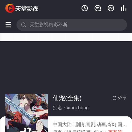






仙宠(全集)
分享

别名：xianchong
中国大陆
剧情,喜剧,动画,奇幻,国产动漫