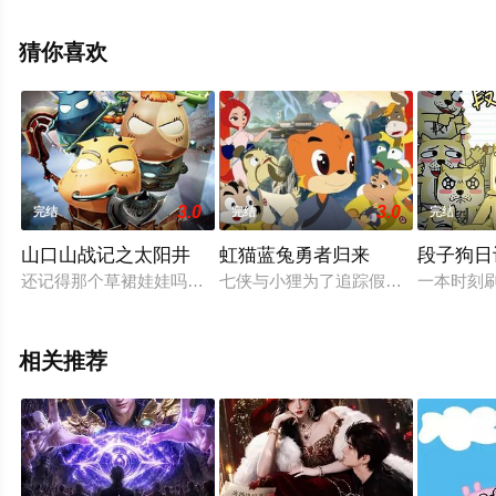
费观看高清无删减完整版动漫全集就上电影天堂网，更多
相关信息可移步至豆瓣动漫、电视猫或剧情网等平台了
猜你喜欢
解。
3.0
3.0
完结
完结
完结
山口山战记之太阳井
虹猫蓝兔勇者归来
段子狗日
还记得那个草裙娃娃吗？它惹了大祸，把哀木涕扔到了时光之穴
七侠与小狸为了追踪假冒小凤的小小
一本时刻
相关推荐