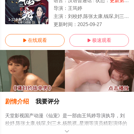
语言：
汉语普通话
状态：
更新第18集
导演：
王筠婷
主演：
刘校妤,陈张太康,钱琛,刘三木,杨凯祺,,星潮
1-12全集/大结局
更新时间：
2025-09-27
在线观看
极速观看


剧情介绍
我要评分
天堂影视国产动漫《仙宠》是一部由王筠婷导演执导，刘
校妤,陈张太康,钱琛,刘三木,杨凯祺,,星潮等演员精彩演绎的
中国大陆动漫，大结局剧情已揭晓（1-12全集），手机免
