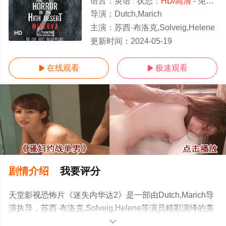
语言：
英语
状态：
HD/高清
- 免费在线观看
导演：
Dutch,Marich
主演：
苏西·布洛克,Solveig,Helene
HD
更新时间：
2024-05-19
在线观看
极速观看


剧情介绍
我要评分
天堂影视恐怖片《迷失内华达2》是一部由Dutch,Marich导
演执导，苏西·布洛克,Solveig,Helene等演员精彩演绎的美
国电影，手机免费观看高清无删减完整版电影大全就上电
