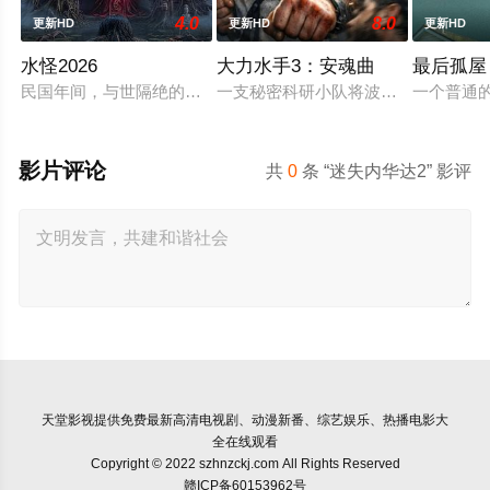
4.0
8.0
更新HD
更新HD
更新HD
水怪2026
大力水手3：安魂曲
最后孤屋
民国年间，与世隔绝的怪水村被湖中“水猴子”所扰。此物实为濒
一支秘密科研小队将波派囚禁在地下
一个普通的
影片评论
共
0
条 “迷失内华达2” 影评
天堂影视
提供免费最新高清电视剧、动漫新番、综艺娱乐、热播电影大
全在线观看
Copyright © 2022 szhnzckj.com All Rights Reserved
赣ICP备60153962号