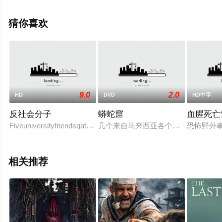
影天堂网，更多相关信息可移步至豆瓣电影、电视猫或剧
情网等平台了解。
猜你喜欢
9.0
2.0
HD
DVD
HD中字
反社会分子
蟒蛇窟
血腥死亡
FiveuniversityfriendsgatheratahousepartytoringintheNewY
几个来自马来西亚各个阶层的陌生人，
恐怖野外
相关推荐