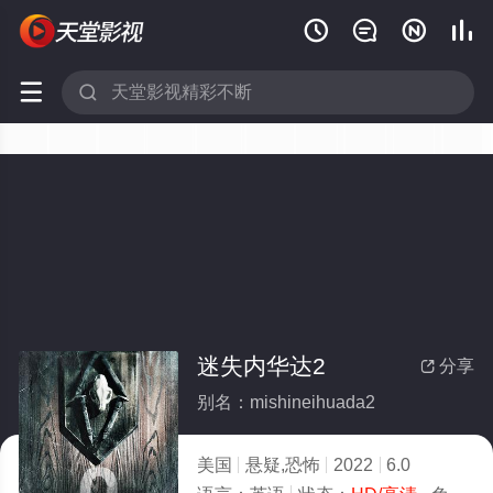






迷失内华达2
分享

别名：mishineihuada2
美国
悬疑,恐怖
2022
6.0