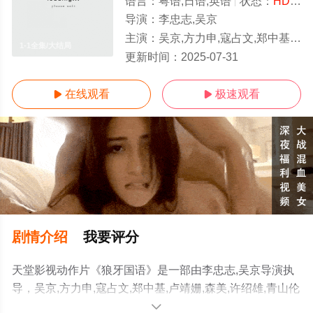
语言：
粤语,日语,英语
状态：
HD/高清
导演：
李忠志,吴京
主演：
吴京,方力申,寇占文,郑中基,卢靖姗,森美,许绍雄,青山伦子,林雪,姜宝成,郑浩南,田启文,惠英红,黄伟亮
1-1全集/大结局
更新时间：
2025-07-31
在线观看
极速观看


剧情介绍
我要评分
天堂影视动作片《狼牙国语》是一部由李忠志,吴京导演执
导，吴京,方力申,寇占文,郑中基,卢靖姗,森美,许绍雄,青山伦
子,林雪,姜宝成,郑浩南,田启文,惠英红,黄伟亮等演员精彩演
