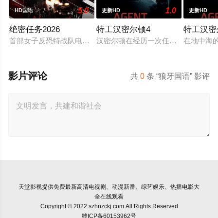
5.0
1.0
HD国语
更新HD
更新HD
绝密任务2026
特工汉密尔顿4
特工汉密
首部女子反恐特战队电影，面对恐怖主义恶势力，“最飒女子反恐
汉密尔顿在经历一次任务的严重后果
在地中海
影片评论
共
0
条 “狼牙国语” 影评
天堂影视
提供免费最新高清电视剧、动漫新番、综艺娱乐、热播电影大
全在线观看
Copyright © 2022 szhnzckj.com All Rights Reserved
赣ICP备60153962号