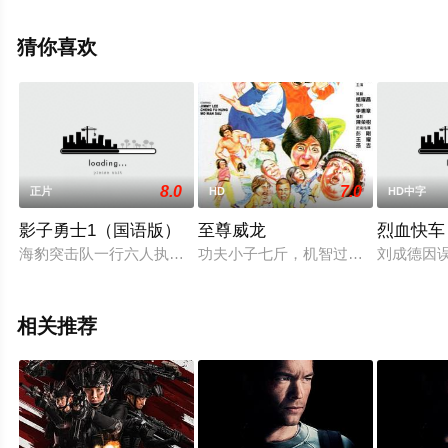
绎的中国香港电影，大结局剧情已揭晓（1-1全集），手机
免费观看高清无删减完整版电影大全就上电影天堂网，更
猜你喜欢
多相关信息可移步至豆瓣电影、电视猫或剧情网等平台了
解。
8.0
7.0
正片
HD
HD中字
影子勇士1（国语版）
至尊威龙
烈血快车
海豹突击队一行六人执行抓捕大毒枭卡林多的任务，一切进行得
功夫小子七斤，机智过人，好打不平。
刘成德因
相关推荐